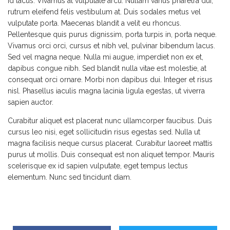
id lacus. Vivamus at vulputate arcu. Nullam varius pharetra dui,
rutrum eleifend felis vestibulum at. Duis sodales metus vel
vulputate porta. Maecenas blandit a velit eu rhoncus.
Pellentesque quis purus dignissim, porta turpis in, porta neque.
Vivamus orci orci, cursus et nibh vel, pulvinar bibendum lacus.
Sed vel magna neque. Nulla mi augue, imperdiet non ex et,
dapibus congue nibh. Sed blandit nulla vitae est molestie, at
consequat orci ornare. Morbi non dapibus dui. Integer et risus
nisl. Phasellus iaculis magna lacinia ligula egestas, ut viverra
sapien auctor.
Curabitur aliquet est placerat nunc ullamcorper faucibus. Duis
cursus leo nisi, eget sollicitudin risus egestas sed. Nulla ut
magna facilisis neque cursus placerat. Curabitur laoreet mattis
purus ut mollis. Duis consequat est non aliquet tempor. Mauris
scelerisque ex id sapien vulputate, eget tempus lectus
elementum. Nunc sed tincidunt diam.