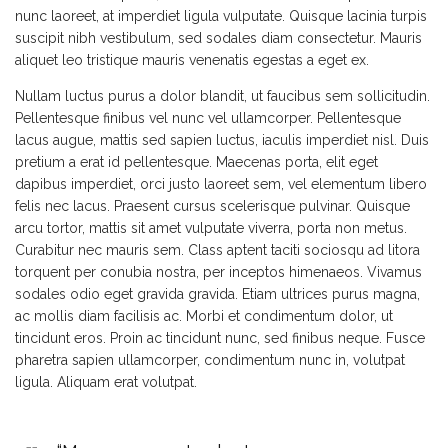
nunc laoreet, at imperdiet ligula vulputate. Quisque lacinia turpis
suscipit nibh vestibulum, sed sodales diam consectetur. Mauris
aliquet leo tristique mauris venenatis egestas a eget ex.
Nullam luctus purus a dolor blandit, ut faucibus sem sollicitudin.
Pellentesque finibus vel nunc vel ullamcorper. Pellentesque
lacus augue, mattis sed sapien luctus, iaculis imperdiet nisl. Duis
pretium a erat id pellentesque. Maecenas porta, elit eget
dapibus imperdiet, orci justo laoreet sem, vel elementum libero
felis nec lacus. Praesent cursus scelerisque pulvinar. Quisque
arcu tortor, mattis sit amet vulputate viverra, porta non metus.
Curabitur nec mauris sem. Class aptent taciti sociosqu ad litora
torquent per conubia nostra, per inceptos himenaeos. Vivamus
sodales odio eget gravida gravida. Etiam ultrices purus magna,
ac mollis diam facilisis ac. Morbi et condimentum dolor, ut
tincidunt eros. Proin ac tincidunt nunc, sed finibus neque. Fusce
pharetra sapien ullamcorper, condimentum nunc in, volutpat
ligula. Aliquam erat volutpat.