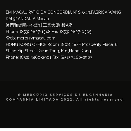
EM MACAU,PATIO DA CONCÓRDIA N° S 5-43,FABRICA WANG
KAI 9° ANDAR A Macau
澳門和樂圍5-43宏佳工業大厦9樓A座
Phone: (853) 2827-1348 Fax: (853) 2827-0305
Web: mercurymacau.com
HONG KONG OFFICE Room 1808, 18/F Prosperity Place, 6
Shing Yip Street, Kwun Tong, Kln.,Hong Kong
Phone: (852) 3460-2901 Fax: (852) 3460-2907
© MERCÚRIO SERVIÇOS DE ENGENHARIA
COMPANHIA LIMITADA 2022. All rights reserved.