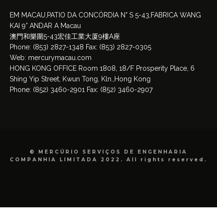
EM MACAU,PATIO DA CONCÓRDIA N° S 5-43,FABRICA WANG
KAI 9° ANDAR A Macau
澳門和樂圍5-43宏佳工業大厦9樓A座
Phone: (853) 2827-1348 Fax: (853) 2827-0305
Web: mercurymacau.com
HONG KONG OFFICE Room 1808, 18/F Prosperity Place, 6
Shing Yip Street, Kwun Tong, Kln.,Hong Kong
Phone: (852) 3460-2901 Fax: (852) 3460-2907
© MERCÚRIO SERVIÇOS DE ENGENHARIA
COMPANHIA LIMITADA 2022. All rights reserved.