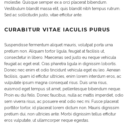
molestie. Quisque semper ex a orci placerat bibendum.
Vestibulum blandit massa elit, quis blandit nibh tempus rutrum.
Sed ac sollicitudin justo, vitae efficitur ante.
CURABITUR VITAE IACULIS PURUS
Suspendisse fermentum aliquet mauris, volutpat porta urna
pretium non. Aliquam tortor ligula, feugiat at facilisis ut,
consectetur in libero. Maecenas sed justo eu neque vehicula
feugiat ac eget erat. Cras pharetra ligula in dignissim lobortis.
Donec nec enim et odio tincidunt vehicula eget eu leo. Aenean
facilisis, quam id efficitur ultricies, enim lorem interdum eros, ac
vulputate ipsum magna consequat risus. Duis urna risus,
euismod eget tempus sit amet, pellentesque bibendum neque.
Proin eu dui felis. Donec faucibus, nulla ac mattis imperdiet, odio
sem viverra risus, ac posuere erat odio nec mi. Fusce placerat
porttitor tortor, id placerat lorem dictum non. Mauris dignissim
pretium dui, non ultricies ante. Morbi dignissim tellus efficitur
eros vulputate, ut ullamcorper neque egestas.