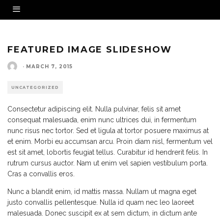
FEATURED IMAGE SLIDESHOW
·
MARCH 7, 2015
UNCATEGORIZED
Consectetur adipiscing elit. Nulla pulvinar, felis sit amet
consequat malesuada, enim nunc ultrices dui, in fermentum
nunc risus nec tortor. Sed et ligula at tortor posuere maximus at
et enim. Morbi eu accumsan arcu. Proin diam nisl, fermentum vel
est sit amet, lobortis feugiat tellus. Curabitur id hendrerit felis. In
rutrum cursus auctor. Nam ut enim vel sapien vestibulum porta.
Cras a convallis eros.
Nunc a blandit enim, id mattis massa. Nullam ut magna eget
justo convallis pellentesque. Nulla id quam nec leo laoreet
malesuada. Donec suscipit ex at sem dictum, in dictum ante